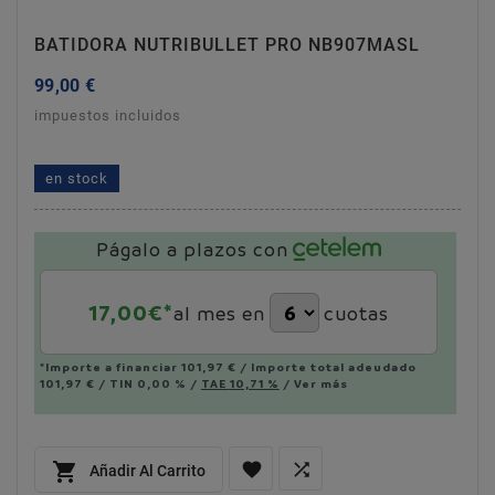
BATIDORA NUTRIBULLET PRO NB907MASL
99,00 €
impuestos incluidos
batidora nutribullet pro nb907masl
en stock
Págalo a plazos con
17,00
€*
al mes en
cuotas
*Importe a financiar
101,97 €
/
Importe total adeudado
101,97 €
/
TIN
0,00 %
/
TAE
10,71 %
/
Ver más



Añadir Al Carrito