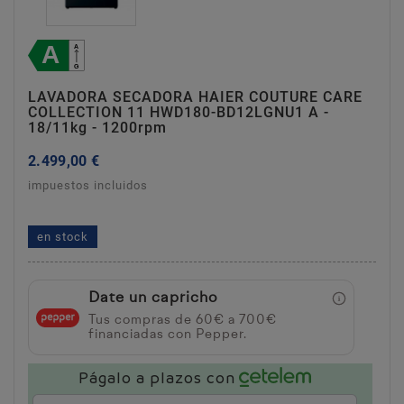
LAVADORA SECADORA HAIER COUTURE CARE
COLLECTION 11 HWD180-BD12LGNU1 A -
18/11kg - 1200rpm
2.499,00 €
impuestos incluidos
lavadora secadora haier couture care collection
11 hwd180-bd12lgnu1 a - 18/11kg - 1200rpm
en stock
Date un capricho
Tus compras de 60€ a 700€
financiadas con Pepper.
Págalo a plazos con