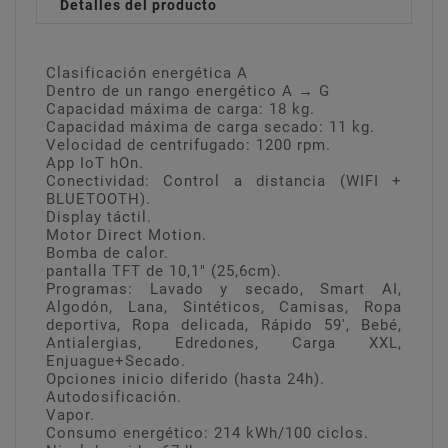
Detalles del producto
Clasificación energética A
Dentro de un rango energético A → G
Capacidad máxima de carga: 18 kg.
Capacidad máxima de carga secado: 11 kg.
Velocidad de centrifugado: 1200 rpm.
App IoT hOn.
Conectividad: Control a distancia (WIFI +
BLUETOOTH).
Display táctil.
Motor Direct Motion.
Bomba de calor.
pantalla TFT de 10,1" (25,6cm).
Programas: Lavado y secado, Smart AI,
Algodón, Lana, Sintéticos, Camisas, Ropa
deportiva, Ropa delicada, Rápido 59', Bebé,
Antialergias, Edredones, Carga XXL,
Enjuague+Secado.
Opciones inicio diferido (hasta 24h).
Autodosificación.
Vapor.
Consumo energético: 214 kWh/100 ciclos.