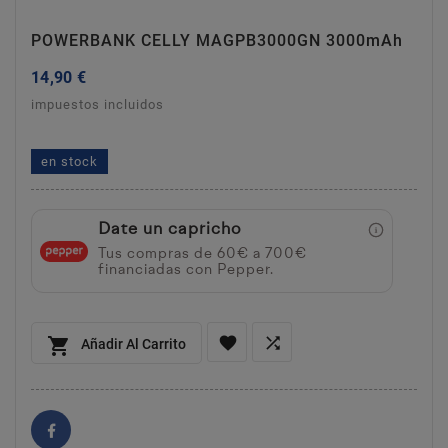
POWERBANK CELLY MAGPB3000GN 3000mAh
14,90 €
impuestos incluidos
powerbank celly magpb3000gn 3000mah
en stock
Date un capricho
Tus compras de 60€ a 700€
financiadas con Pepper.



Añadir Al Carrito