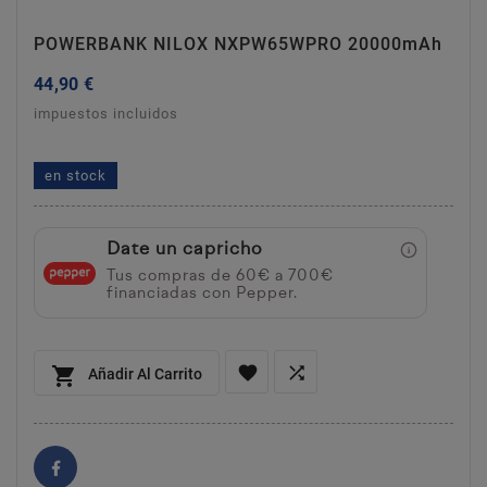
POWERBANK NILOX NXPW65WPRO 20000mAh
44,90 €
impuestos incluidos
powerbank nilox nxpw65wpro 20000mah
en stock
Date un capricho
Tus compras de 60€ a 700€
financiadas con Pepper.



Añadir Al Carrito