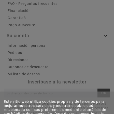
FAQ - Preguntas frecuentes
Financiación
Garantía3
Pago 3DSecure
Su cuenta

Información personal
Pedidos
Direcciones
Cupones de descuento
Mi lista de deseos
Inscríbase a la newsletter
OK
Este sitio web utiliza cookies propias y de terceros para
Acepto política de privacidad y protección de datos
mejorar nuestros servicios y mostrarle publicidad
Puede darse de baja en cualquier momento. Para ello, consulte
relacionada con sus preferencias mediante el análisis de
nuestra información de contacto en el aviso legal.
sus hábitos de navegación. Para dar su consentimiento