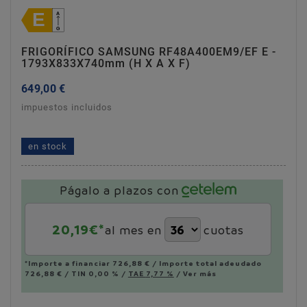
FRIGORÍFICO SAMSUNG RF48A400EM9/EF E -
1793X833X740mm (h X A X F)
649,00 €
impuestos incluidos
frigorífico samsung rf48a400em9/ef e -
1793x833x740mm (h x a x f)
en stock
Págalo a plazos con
20,19
€*
al mes en
cuotas
*Importe a financiar
726,88 €
/
Importe total adeudado
726,88 €
/
TIN
0,00 %
/
TAE
7,77 %
/
Ver más