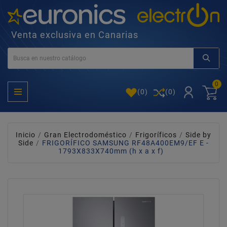
Venta exclusiva en Canarias
0
(
0
)
(0)
Inicio
Gran Electrodoméstico
Frigoríficos
Side by
Side
FRIGORÍFICO SAMSUNG RF48A400EM9/EF E -
1793X833X740mm (h x a x f)