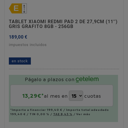
TABLET XIAOMI REDMI PAD 2 DE 27,9CM (11'')
GRIS GRAFITO 8GB - 256GB
189,00 €
impuestos incluidos
tablet xiaomi redmi pad 2 de 27,9cm (11'') gris
grafito 8gb - 256gb
en stock
Págalo a plazos con
13,29
€*
al mes en
cuotas
*Importe a financiar
199,40 €
/
Importe total adeudado
199,40 €
/
TIN
0,00 %
/
TAE
8,43 %
/
Ver más