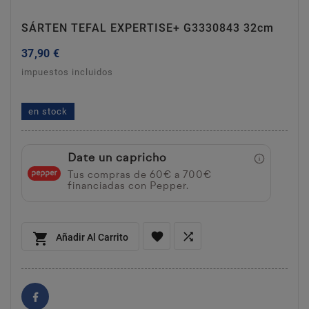
SÁRTEN TEFAL EXPERTISE+ G3330843 32cm
37,90 €
impuestos incluidos
sárten tefal expertise+ g3330843 32cm
en stock
Date un capricho
Tus compras de 60€ a 700€
financiadas con Pepper.



Añadir Al Carrito