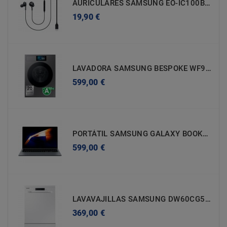
AURICULARES SAMSUNG EO-IC100BBEGEU
Precio
19,90 €
LAVADORA SAMSUNG BESPOKE WF90F09C4SU3 A - 9kg - 1400rpm
Precio
599,00 €
PORTÁTIL SAMSUNG GALAXY BOOK4 DE 39,6CM (15,6'') NP750XGJ-KG2ES I5 - 16GB - 512GB SSD
Precio
599,00 €
LAVAVAJILLAS SAMSUNG DW60CG550FWQET D - 14 SERVICIOS
Precio
369,00 €