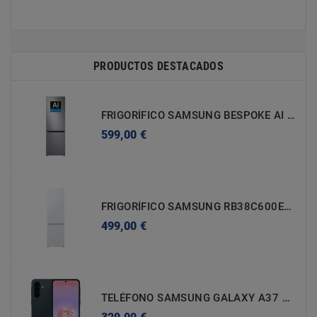
PRODUCTOS DESTACADOS
FRIGORÍFICO SAMSUNG BESPOKE AI RB34C705CS9/EF C - 2030X595X658mm (h X A X F)
Precio
599,00 €
FRIGORÍFICO SAMSUNG RB38C600EWW/EF E - 2030X595X658mm (h X A X F)
Precio
499,00 €
TELÉFONO SAMSUNG GALAXY A37 5G DE 17CM (6,7'') SM-A376BDGGEUB 8GB - 256GB
Precio