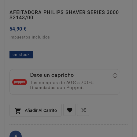
AFEITADORA PHILIPS SHAVER SERIES 3000
S3143/00
54,90 €
impuestos incluidos
afeitadora philips shaver series 3000 s3143/00
en stock
Date un capricho
Tus compras de 60€ a 700€
financiadas con Pepper.



Añadir Al Carrito