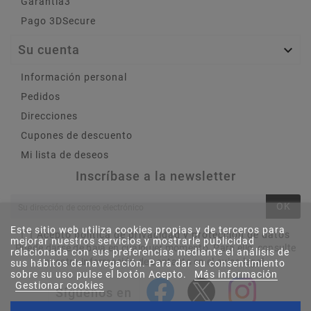
Garantía3
Pago 3DSecure
Su cuenta

Información personal
Pedidos
Direcciones
Cupones de descuento
Mi lista de deseos
Inscríbase a la newsletter
OK
Este sitio web utiliza cookies propias y de terceros para
Acepto política de privacidad y protección de datos
mejorar nuestros servicios y mostrarle publicidad
Puede darse de baja en cualquier momento. Para ello, consulte
relacionada con sus preferencias mediante el análisis de
nuestra información de contacto en el aviso legal.
sus hábitos de navegación. Para dar su consentimiento
sobre su uso pulse el botón Acepto.
Más información
Gestionar cookies
Síguenos en