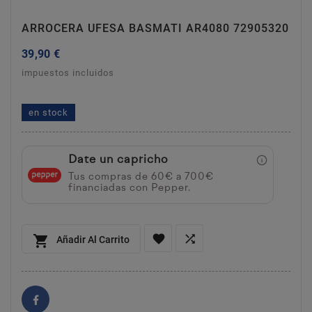
ARROCERA UFESA BASMATI AR4080 72905320
39,90 €
impuestos incluidos
arrocera ufesa basmati ar4080 72905320
en stock
Date un capricho
Tus compras de 60€ a 700€
financiadas con Pepper.



Añadir Al Carrito