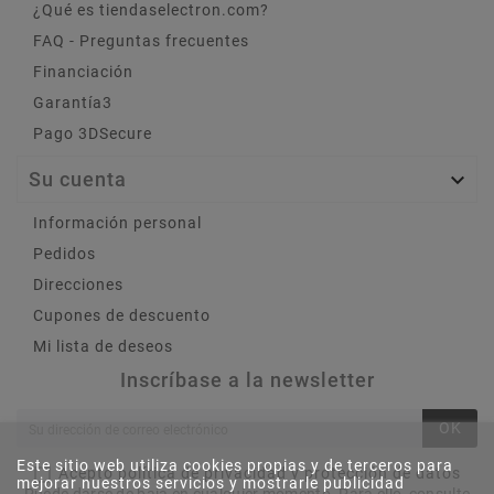
¿Qué es tiendaselectron.com?
FAQ - Preguntas frecuentes
Financiación
Garantía3
Pago 3DSecure
Su cuenta

Información personal
Pedidos
Direcciones
Cupones de descuento
Mi lista de deseos
Inscríbase a la newsletter
OK
Este sitio web utiliza cookies propias y de terceros para
Acepto política de privacidad y protección de datos
mejorar nuestros servicios y mostrarle publicidad
Puede darse de baja en cualquier momento. Para ello, consulte