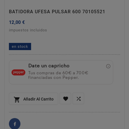
BATIDORA UFESA PULSAR 600 70105521
12,00 €
impuestos incluidos
batidora ufesa pulsar 600 70105521
en stock
Date un capricho
Tus compras de 60€ a 700€
financiadas con Pepper.



Añadir Al Carrito