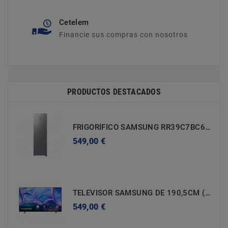
Cetelem
Financie sus compras con nosotros
PRODUCTOS DESTACADOS
FRIGORÍFICO SAMSUNG RR39C7BC6S9/EF D - 1860X595X694mm (h X A X F)
Precio
549,00 €
TELEVISOR SAMSUNG DE 190,5CM (75'') TU75U7025FKXXC 4K UHD - SMART TV
Precio
549,00 €