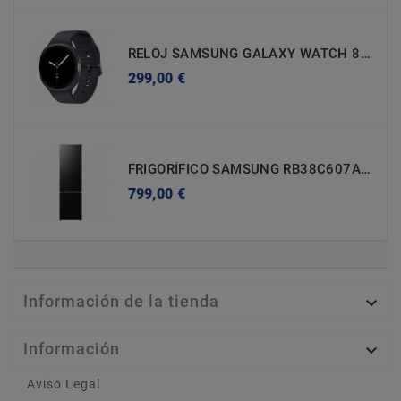
RELOJ SAMSUNG GALAXY WATCH 8 BLUETOOTH SM-L320NDAAEUB
Precio
299,00 €
FRIGORÍFICO SAMSUNG RB38C607AB1/EF A - 2030X595X658mm (h X A X F)
Precio
799,00 €
Información de la tienda

Información

Aviso Legal