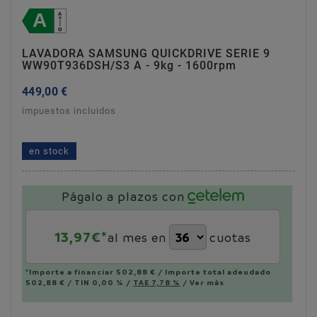
LAVADORA SAMSUNG QUICKDRIVE SERIE 9
WW90T936DSH/S3 A - 9kg - 1600rpm
449,00 €
impuestos incluidos
lavadora samsung quickdrive serie 9
ww90t936dsh/s3 a - 9kg - 1600rpm
en stock
Págalo a plazos con
13,97
€*
al mes en
cuotas
*Importe a financiar
502,88 €
/
Importe total adeudado
502,88 €
/
TIN
0,00 %
/
TAE
7,78 %
/
Ver más