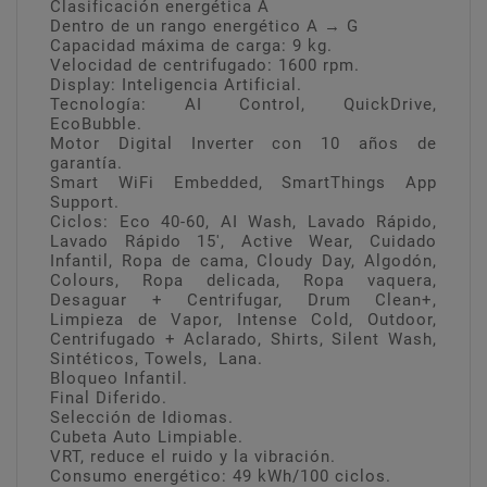
Clasificación energética A
Dentro de un rango energético A → G
Capacidad máxima de carga: 9 kg.
Velocidad de centrifugado: 1600 rpm.
Display: Inteligencia Artificial.
Tecnología: AI Control, QuickDrive,
EcoBubble.
Motor Digital Inverter con 10 años de
garantía.
Smart WiFi Embedded, SmartThings App
Support.
Ciclos: Eco 40-60, AI Wash, Lavado Rápido,
Lavado Rápido 15', Active Wear, Cuidado
Infantil, Ropa de cama, Cloudy Day, Algodón,
Colours, Ropa delicada, Ropa vaquera,
Desaguar + Centrifugar, Drum Clean+,
Limpieza de Vapor, Intense Cold, Outdoor,
Centrifugado + Aclarado, Shirts, Silent Wash,
Sintéticos, Towels, Lana.
Bloqueo Infantil.
Final Diferido.
Selección de Idiomas.
Cubeta Auto Limpiable.
VRT, reduce el ruido y la vibración.
Consumo energético: 49 kWh/100 ciclos.