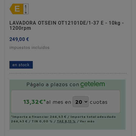
LAVADORA OTSEIN OT12101DE/1-37 E - 10kg -
1200rpm
249,00 €
impuestos incluidos
lavadora otsein ot12101de/1-37 e - 10kg - 1200rpm
en stock
Págalo a plazos con
13,32
€*
al mes en
cuotas
*Importe a financiar
266,43 €
/
Importe total adeudado
266,43 €
/
TIN
0,00 %
/
TAE
8,13 %
/
Ver más