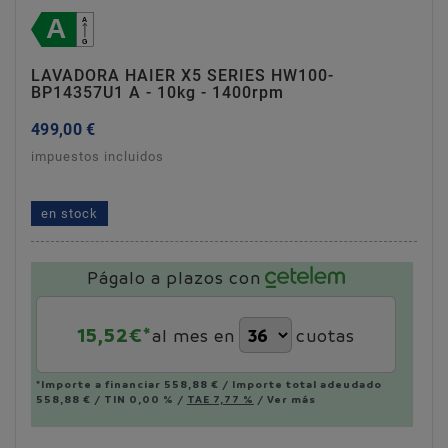
LAVADORA HAIER X5 SERIES HW100-
BP14357U1 A - 10kg - 1400rpm
499,00 €
impuestos incluidos
lavadora haier x5 series hw100-bp14357u1 a - 10kg
- 1400rpm
en stock
Págalo a plazos con
15,52
€*
al mes en
cuotas
*Importe a financiar
558,88 €
/
Importe total adeudado
558,88 €
/
TIN
0,00 %
/
TAE
7,77 %
/
Ver más