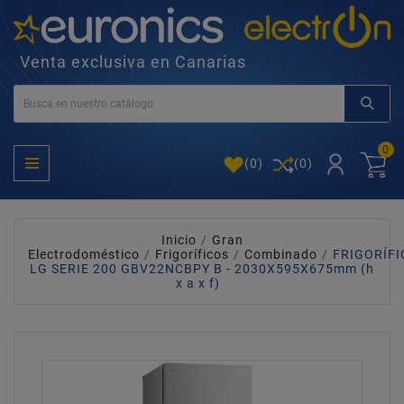
Venta exclusiva en Canarias
0
(
0
)
(0)
Inicio
Gran
Electrodoméstico
Frigoríficos
Combinado
FRIGORÍFI
LG SERIE 200 GBV22NCBPY B - 2030X595X675mm (h
x a x f)