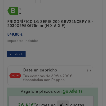
FRIGORÍFICO LG SERIE 200 GBV22NCBPY B -
2030X595X675mm (h X A X F)
849,00 €
impuestos incluidos
frigorífico lg serie 200 gbv22ncbpy b -
2030x595x675mm (h x a x f)
en stock
Date un capricho
Tus compras de 60€ a 700€
financiadas con Pepper.
Págalo a plazos con
26,41
€*
al mes en
cuotas