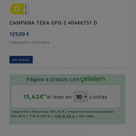
CAMPANA TEKA GFG-2 40446751 D
129,00 €
impuestos incluidos
campana teka gfg-2 40446751 d
en stock
Págalo a plazos con
13,42
€*
al mes en
cuotas
*Importe a financiar
134,16 €
/
Importe total adeudado
134,16 €
/
TIN
0,00 %
/
TAE
8,99 %
/
Ver más