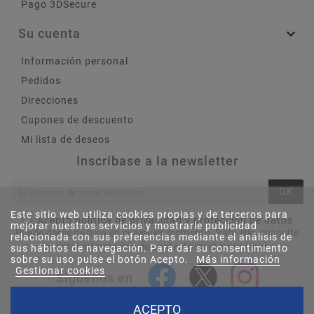
Pago 3DSecure
Su cuenta

Información personal
Pedidos
Direcciones
Cupones de descuento
Mi lista de deseos
Inscríbase a la newsletter
OK
Este sitio web utiliza cookies propias y de terceros para
Acepto política de privacidad y protección de datos
mejorar nuestros servicios y mostrarle publicidad
Puede darse de baja en cualquier momento. Para ello, consulte
relacionada con sus preferencias mediante el análisis de
nuestra información de contacto en el aviso legal.
sus hábitos de navegación. Para dar su consentimiento
sobre su uso pulse el botón Acepto.
Más información
Gestionar cookies
Síguenos en
ACEPTO