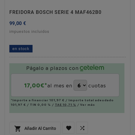
FREIDORA BOSCH SERIE 4 MAF462B0
99,00 €
impuestos incluidos
freidora bosch serie 4 maf462b0
en stock
Págalo a plazos con
17,00
€*
al mes en
cuotas
*Importe a financiar
101,97 €
/
Importe total adeudado
101,97 €
/
TIN
0,00 %
/
TAE
10,71 %
/
Ver más



Añadir Al Carrito