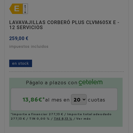
LAVAVAJILLAS CORBERÓ PLUS CLVM605X E -
12 SERVICIOS
259,00 €
impuestos incluidos
lavavajillas corberó plus clvm605x e - 12 servicios
en stock
Págalo a plazos con
13,86
€*
al mes en
cuotas
*Importe a financiar
277,13 €
/
Importe total adeudado
277,13 €
/
TIN
0,00 %
/
TAE
8,13 %
/
Ver más