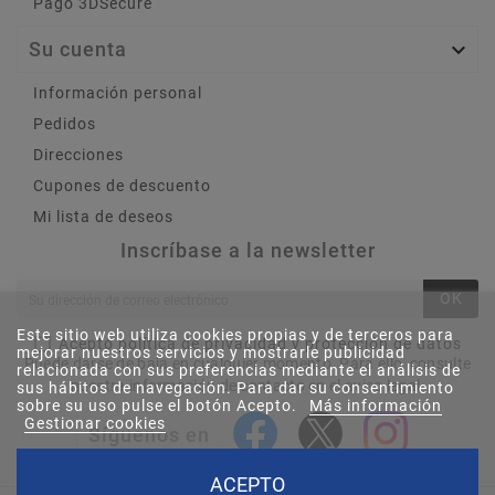
Pago 3DSecure
Su cuenta

Información personal
Pedidos
Direcciones
Cupones de descuento
Mi lista de deseos
Inscríbase a la newsletter
OK
Este sitio web utiliza cookies propias y de terceros para
Acepto política de privacidad y protección de datos
mejorar nuestros servicios y mostrarle publicidad
Puede darse de baja en cualquier momento. Para ello, consulte
relacionada con sus preferencias mediante el análisis de
nuestra información de contacto en el aviso legal.
sus hábitos de navegación. Para dar su consentimiento
sobre su uso pulse el botón Acepto.
Más información
Gestionar cookies
Síguenos en
ACEPTO