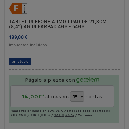
TABLET ULEFONE ARMOR PAD DE 21,3CM
(8,4'') 4G ULEARPAD 4GB - 64GB
199,00 €
impuestos incluidos
tablet ulefone armor pad de 21,3cm (8,4'') 4g
ulearpad 4gb - 64gb
en stock
Págalo a plazos con
14,00
€*
al mes en
cuotas
*Importe a financiar
209,95 €
/
Importe total adeudado
209,95 €
/
TIN
0,00 %
/
TAE
8,44 %
/
Ver más