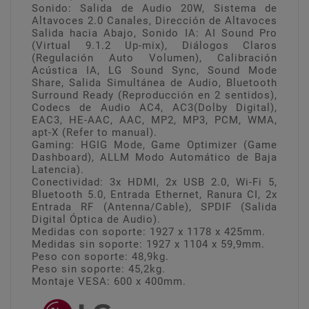
Sonido: Salida de Audio 20W, Sistema de
Altavoces 2.0 Canales, Dirección de Altavoces
Salida hacia Abajo, Sonido IA: AI Sound Pro
(Virtual 9.1.2 Up-mix), Diálogos Claros
(Regulación Auto Volumen), Calibración
Acústica IA, LG Sound Sync, Sound Mode
Share, Salida Simultánea de Audio, Bluetooth
Surround Ready (Reproducción en 2 sentidos),
Codecs de Audio AC4, AC3(Dolby Digital),
EAC3, HE-AAC, AAC, MP2, MP3, PCM, WMA,
apt-X (Refer to manual).
Gaming: HGIG Mode, Game Optimizer (Game
Dashboard), ALLM Modo Automático de Baja
Latencia).
Conectividad: 3x HDMI, 2x USB 2.0, Wi-Fi 5,
Bluetooth 5.0, Entrada Ethernet, Ranura CI, 2x
Entrada RF (Antenna/Cable), SPDIF (Salida
Digital Óptica de Audio).
Medidas con soporte: 1927 x 1178 x 425mm.
Medidas sin soporte: 1927 x 1104 x 59,9mm.
Peso con soporte: 48,9kg.
Peso sin soporte: 45,2kg.
Montaje VESA: 600 x 400mm.