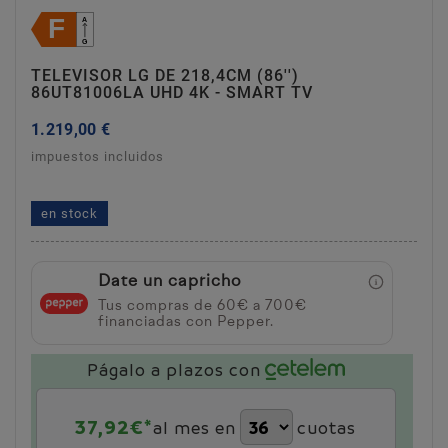
TELEVISOR LG DE 218,4CM (86'')
86UT81006LA UHD 4K - SMART TV
1.219,00 €
impuestos incluidos
televisor lg de 218,4cm (86'') 86ut81006la uhd 4k -
smart tv
en stock
Date un capricho
Tus compras de 60€ a 700€
financiadas con Pepper.
Págalo a plazos con
37,92
€*
al mes en
cuotas