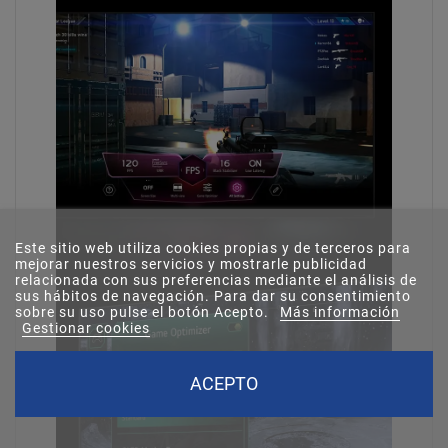
Este sitio web utiliza cookies propias y de terceros para
mejorar nuestros servicios y mostrarle publicidad
relacionada con sus preferencias mediante el análisis de
sus hábitos de navegación. Para dar su consentimiento
sobre su uso pulse el botón Acepto.
Más información
Gestionar cookies
ACEPTO