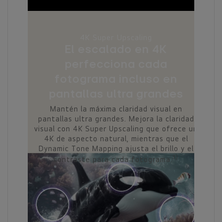
4K Super Upscaling
9.1.2 Canal
El escalado en 4K
Siente los
perfecciona cada
sonido con
tograma incluso en
Experimenta una inm
escena gracias al pro
tallas ultra grandes
virtualmente el núme
n la máxima claridad visual en
12 (9.1.2 
s ultra grandes. Mejora la claridad
n 4K Super Upscaling que ofrece un
aspecto natural, mientras que el
Tone Mapping ajusta el brillo y el
3)
raste para cada fotograma.