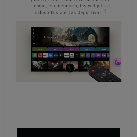
múltiples modelos 
o, el calendario, los widgets e
resultados má
7)
uso tus alertas deportivas.
releva
Más inteligente