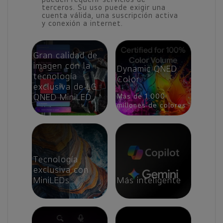
terceros. Su uso puede exigir una
cuenta válida, una suscripción activa
y conexión a internet.
Gran calidad de
imagen con la
Dynamic QNED
tecnología
Color
exclusiva de LG
QNED MiniLED
Más de 1.000
millones de colores
Tecnología
exclusiva con
MiniLEDs
Más inteligente