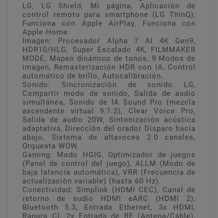
LG, LG Shield, Mi página, Aplicación de
control remoto para smartphone (LG ThinQ),
Funciona con Apple AirPlay, Funciona con
Apple Home.
Imagen: Procesador Alpha 7 AI 4K Gen9,
HDR10/HLG, Super Escalado 4K, FILMMAKER
MODE, Mapeo dinámico de tonos, 9 Modos de
imagen, Remasterización HDR con IA, Control
automático de brillo, Autocalibración.
Sonido: Sincronización de sonido LG,
Compartir modo de sonido, Salida de audio
simultánea, Sonido de IA Sound Pro (mezcla
ascendente virtual 9.1.2), Clear Voice Pro,
Salida de audio 20W, Sintonización acústica
adaptativa, Dirección del orador Disparo hacia
abajo, Sistema de altavoces 2.0 canales,
Orquesta WOW.
Gaming: Modo HGIG, Optimizador de juegos
(Panel de control del juego), ALLM (Modo de
baja latencia automática), VRR (Frecuencia de
actualización variable) (hasta 60 Hz).
Conectividad: Simplink (HDMI CEC), Canal de
retorno de audio HDMI eARC (HDMI 2),
Bluetooth 5.3, Entrada Ethernet, 3x HDMI,
Ranura CI, 2x Entrada de RF (Antena/Cable),