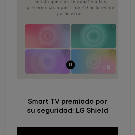
ido que más se adapta a tus
sistema lo detecta 
encias a partir de 40 millones de
te ofrece una guía p
parámetros.
paso o ponerte en c
con so
Smart TV premiado por
su seguridad: LG Shield