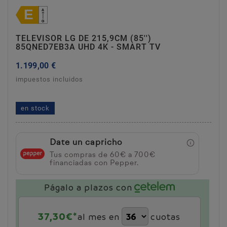
TELEVISOR LG DE 215,9CM (85'')
85QNED7EB3A UHD 4K - SMART TV
1.199,00 €
impuestos incluidos
televisor lg de 215,9cm (85'') 85qned7eb3a uhd 4k
- smart tv
en stock
Date un capricho
Tus compras de 60€ a 700€
financiadas con Pepper.
Págalo a plazos con
37,30
€*
al mes en
cuotas