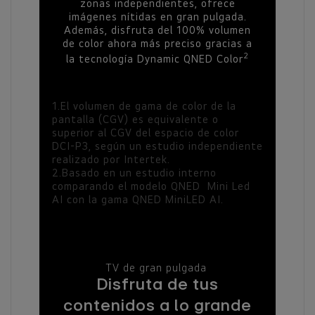
zonas independientes, ofrece
imágenes nítidas en gran pulgada.
Además, disfruta del 100% volumen
de color ahora más preciso gracias a
2
la tecnología Dynamic QNED Color
1.El volumen de gama de color de la
pantalla (CGV) es equivalente o
superior al CGV del espacio de color
DCI‑P3, según un estudio independiente
realizado por Intertek.
2.Basado en un estudio interno
comparando el modelo QNED Mini Led
AI con la gama QNED MiniLED AI.
TV de gran pulgada
Disfruta de tus
contenidos a lo grande