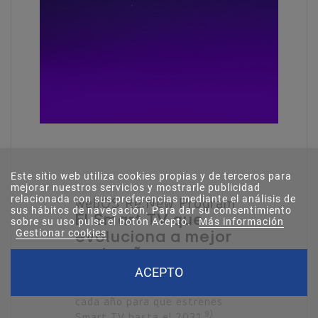
Este sitio web utiliza cookies propias y de terceros para
mejorar nuestros servicios y mostrarle publicidad
relacionada con sus preferencias mediante el análisis de
webOS Re:New Program
sus hábitos de navegación. Para dar su consentimiento
El Smart TV que
sobre su uso pulse el botón Acepto.
Más información
Gestionar cookies
evoluciona a mejor
cada año
ACEPTO
El único sistema operativo que
se renueva completamente
cada año para que estrenes
9)
Smart TV hasta el 2031.