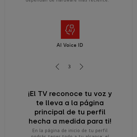
AI Voice ID
Multi A
1
TV reconoce tu voz y
Búsqueda a
 lleva a la página
IA: Googl
incipal de tu perfil
Microsof
ha a medida para ti!
Simplemente di lo 
selecciona el model
a página de inicio de tu perfil
adapte a ti. El si
s tener todo a tu alcance: el