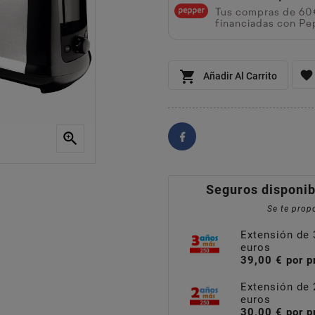
Tus compras de 6
financiadas con Pe


Añadir Al Carrito

Seguros disponib
Se te propo
Extensión de 
euros
39,00 € por p
Extensión de 
euros
30,00 € por p