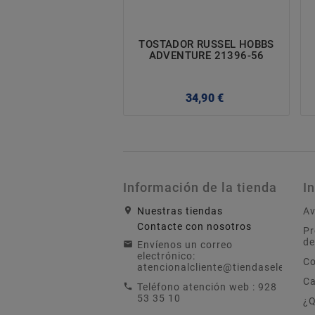
TOSTADOR RUSSEL HOBBS
ADVENTURE 21396-56
Precio
34,90 €
Información de la tienda
I
Nuestras tiendas
Av
Contacte con nosotros
Pr
de
Envíenos un correo
electrónico:
Co
atencionalcliente@tiendaselectron
Ca
Teléfono atención web :
928
53 35 10
¿Q