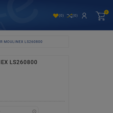
0
(
0
)
(0)
R MOULINEX LS260800
EX LS260800
0
o