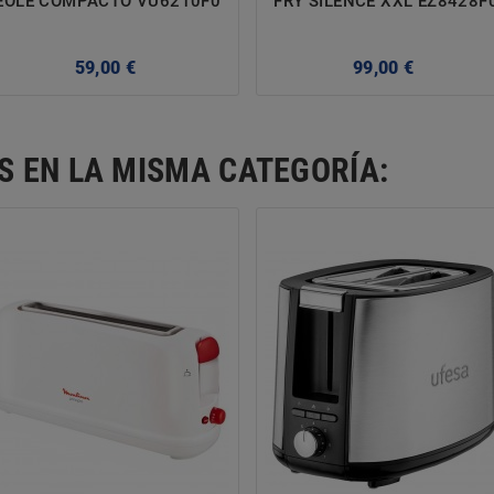
EOLE COMPACTO VU6210F0
FRY SILENCE XXL EZ8428F
Precio
Precio
59,00 €
99,00 €
S EN LA MISMA CATEGORÍA: