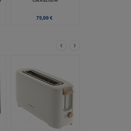
0
CMXG20DW
Precio
75,00 €