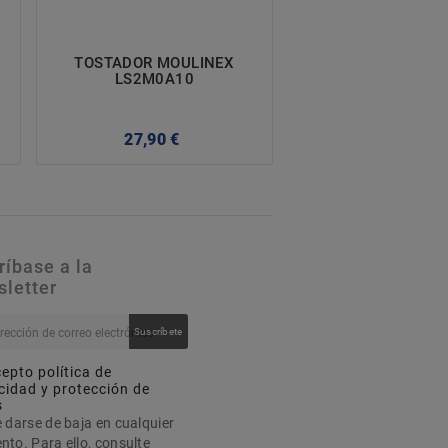
TOSTADOR MOULINEX
TOSTADOR TA
LS2M0A10
MYTOAST LEG
96067700
Precio
P
27,90 €
29,00 €
ríbase a la
letter
Suscríbete
epto política de
cidad y protección de
s
 darse de baja en cualquier
to. Para ello, consulte