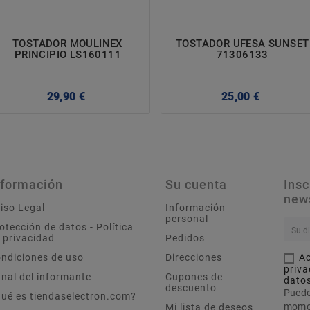
TOSTADOR MOULINEX
TOSTADOR UFESA SUNSET
PRINCIPIO LS160111
71306133
Precio
Precio
29,90 €
25,00 €
nformación
Su cuenta
Insc
news
iso Legal
Información
personal
otección de datos - Política
 privacidad
Pedidos
ndiciones de uso
Direcciones
Ac
.com
priva
nal del informante
Cupones de
dato
descuento
Puede
ué es tiendaselectron.com?
momen
Mi lista de deseos