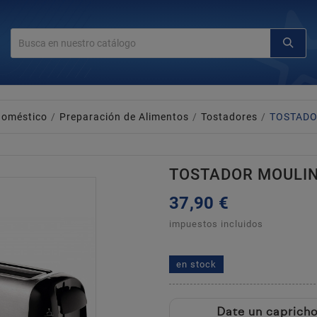
doméstico
Preparación de Alimentos
Tostadores
TOSTADO
TOSTADOR MOULIN
37,90 €
impuestos incluidos
tostador moulinex ls26080
en stock
Date un caprich