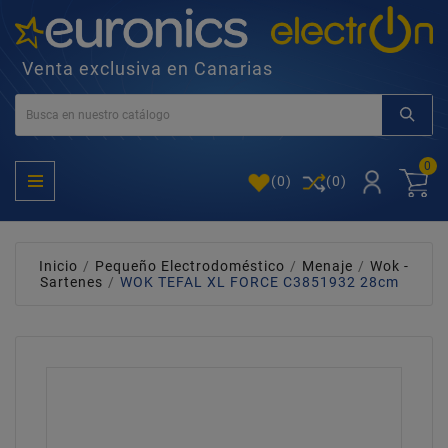
Venta exclusiva en Canarias
0
(
0
)
(0)
Inicio
Pequeño Electrodoméstico
Menaje
Wok -
Sartenes
WOK TEFAL XL FORCE C3851932 28cm