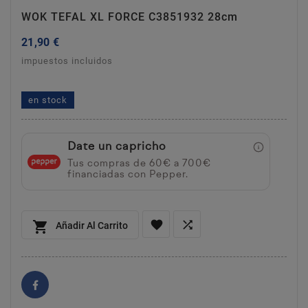
WOK TEFAL XL FORCE C3851932 28cm
21,90 €
impuestos incluidos
wok tefal xl force c3851932 28cm
en stock
Date un capricho
Tus compras de 60€ a 700€
financiadas con Pepper.



Añadir Al Carrito